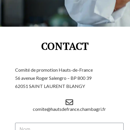
CONTACT
Comité de promotion Hauts-de-France
56 avenue Roger Salengro – BP 800 39
62051 SAINT LAURENT BLANGY
comite@hautsdefrance.chambagri.fr
N