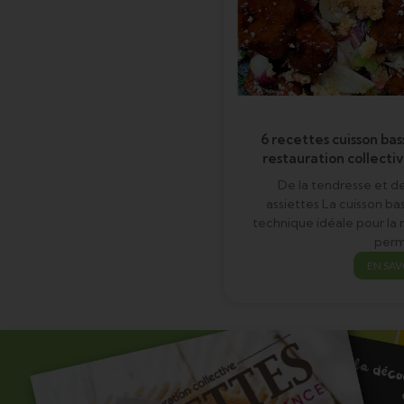
6 recettes cuisson ba
restauration collect
De la tendresse et d
assiettes La cuisson b
technique idéale pour la r
perm
EN SAV