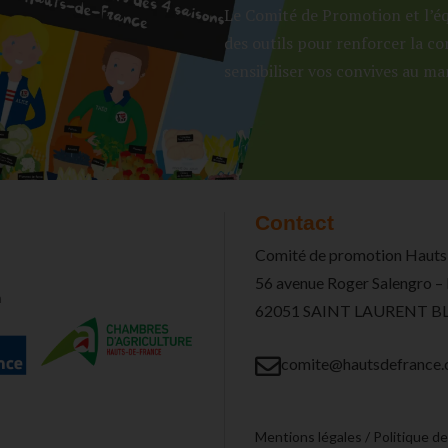
Le Comité de Promotion et l’é
des outils pour renforcer la c
sensibiliser vos convives au ma
Contact
Comité de promotion Hauts
56 avenue Roger Salengro –
n
62051 SAINT LAURENT 
comite@hautsdefrance.
Mentions légales
/
Politique de