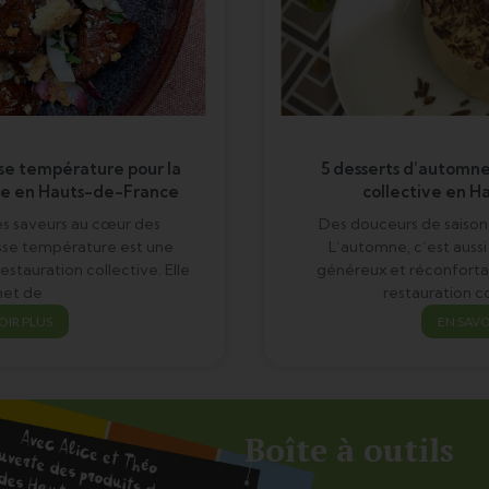
sse température pour la
5 desserts d’automne
ive en Hauts-de-France
collective en 
es saveurs au cœur des
Des douceurs de saison
asse température est une
L’automne, c’est aussi
estauration collective. Elle
généreux et réconfortan
et de
restauration co
OIR PLUS
EN SAVO
Boîte à outils