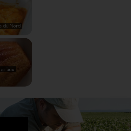
ecette
d
ngots du
ts du Nord
ecette
nes aux
s
eines aux