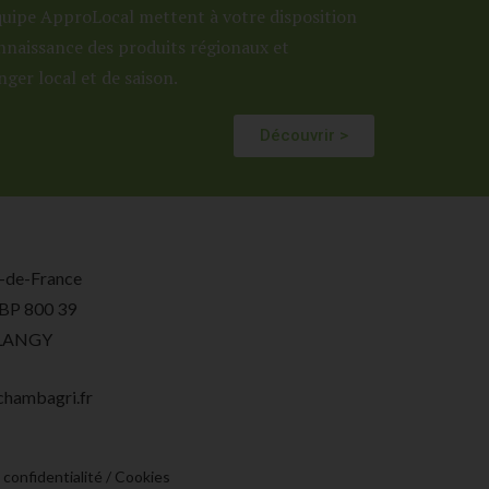
quipe ApproLocal mettent à votre disposition
onnaissance des produits régionaux et
nger local et de saison.
Découvrir >
-de-France
 BP 800 39
BLANGY
chambagri.fr
 confidentialité
/
Cookies