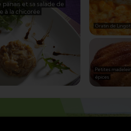
 panais et sa salade de
Voir la r
e à la chicorée
Nor
Gratin de Li
Gratin de Lingo
Voir la recette
quette à la chicorée
e panais et sa salade de
Voir la r
Petites madelei
épice
Petites madel
épices