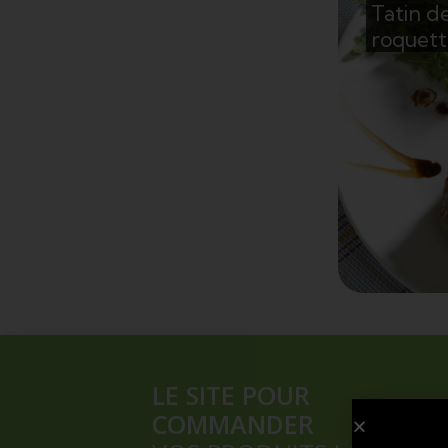
Tatin de
roquett
ro
Tatin d
LE SITE POUR
COMMANDER