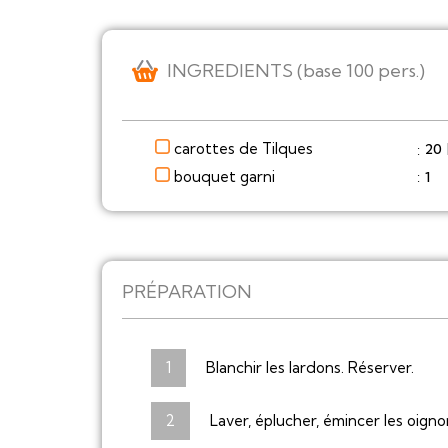
INGREDIENTS (base 100 pers.)
carottes de Tilques
20
:
bouquet garni
1
:
PRÉPARATION
Blanchir les lardons. Réserver.
Laver, éplucher, émincer les oigno