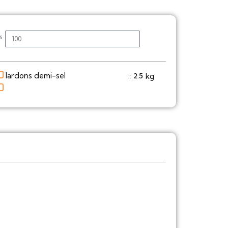
s
lardons demi-sel
kg
2.5
: