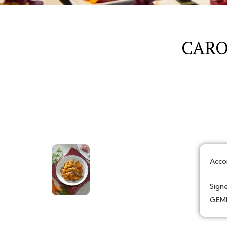
CARO
Acc
Signe
GEMR