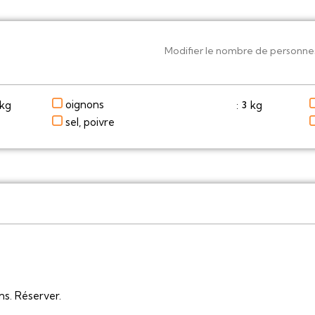
Modifier le nombre de personne
oignons
kg
kg
3
:
sel, poivre
ns. Réserver.