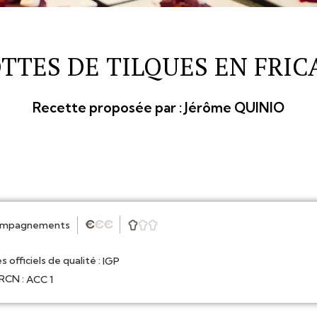
TTES DE TILQUES EN FRIC
Recette proposée par :
Jérôme QUINIO
ompagnements
★
★
★



s officiels de qualité :
IGP
CN :
ACC 1