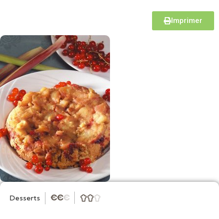
Imprimer
Desserts
★
★
★


