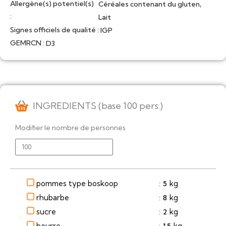
Allergène(s) potentiel(s)
,
Céréales contenant du gluten
:
Lait
Signes officiels de qualité :
IGP
GEMRCN :
D3
INGREDIENTS (base 100 pers.)
Modifier le nombre de personnes
pommes type boskoop
kg
5
:
rhubarbe
kg
8
:
sucre
kg
2
:
beurre
kg
1.5