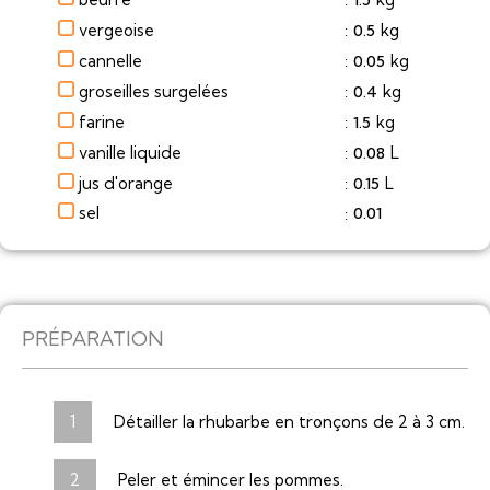
:
vergeoise
kg
0.5
:
cannelle
kg
0.05
:
groseilles surgelées
kg
0.4
:
farine
kg
1.5
:
vanille liquide
L
0.08
:
jus d'orange
L
0.15
:
sel
0.01
:
PRÉPARATION
Détailler la rhubarbe en tronçons de 2 à 3 cm.
Peler et émincer les pommes.