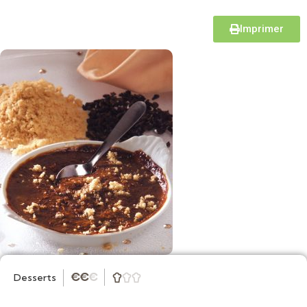
Imprimer
Desserts
★
★
★


