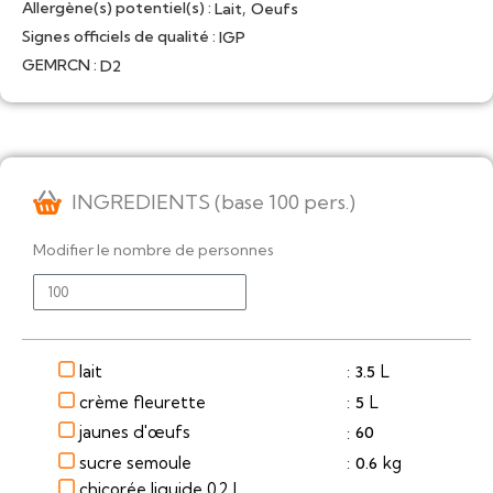
Allergène(s) potentiel(s) :
,
Lait
Oeufs
Signes officiels de qualité :
IGP
GEMRCN :
D2
INGREDIENTS (base 100 pers.)
Modifier le nombre de personnes
lait
L
3.5
:
crème fleurette
L
5
:
jaunes d'œufs
60
:
sucre semoule
kg
0.6
:
chicorée liquide 0,2 l