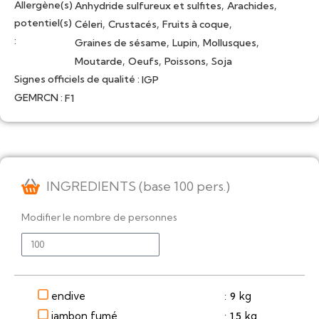
Allergène(s)
,
,
Anhydride sulfureux et sulfites
Arachides
potentiel(s)
,
,
,
Céleri
Crustacés
Fruits à coque
:
,
,
,
Graines de sésame
Lupin
Mollusques
,
,
,
Moutarde
Oeufs
Poissons
Soja
Signes officiels de qualité :
IGP
GEMRCN :
F1
INGREDIENTS (base 100 pers.)
Modifier le nombre de personnes
endive
kg
9
:
jambon fumé
kg
1.5
: