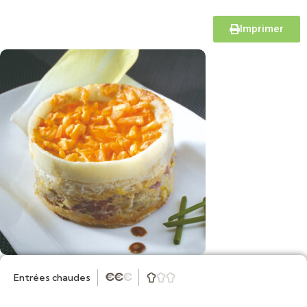
Imprimer
Entrées chaudes
★
★
★


