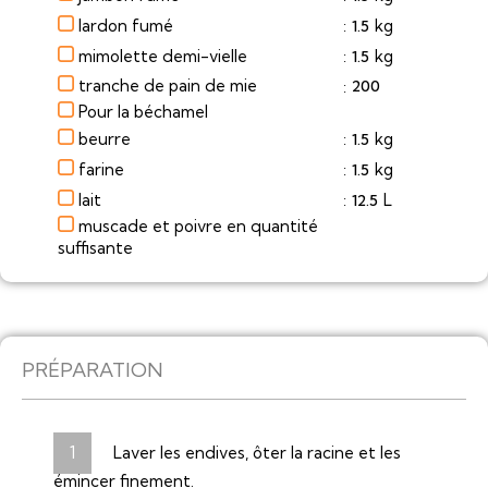
lardon fumé
kg
1.5
:
mimolette demi-vielle
kg
1.5
:
tranche de pain de mie
200
:
Pour la béchamel
beurre
kg
1.5
:
farine
kg
1.5
:
lait
L
12.5
:
muscade et poivre en quantité
suffisante
PRÉPARATION
Laver les endives, ôter la racine et les
émincer finement.