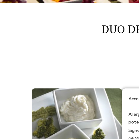
DUO D
Acc
Alle
poten
Signe
GEMR