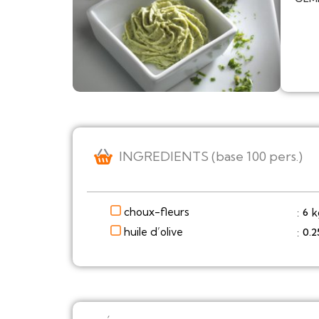
INGREDIENTS (base 100 pers.)
choux-fleurs
k
6
:
huile d’olive
0.2
: