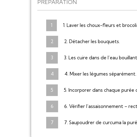
PRÉPARATION
1. Laver les choux-fleurs et brocoli
2. Détacher les bouquets.
3. Les cuire dans de l’eau bouillan
4. Mixer les légumes séparément.
5. Incorporer dans chaque purée de
6. Vérifier l’assaisonnement – recti
7. Saupoudrer de curcuma la puré