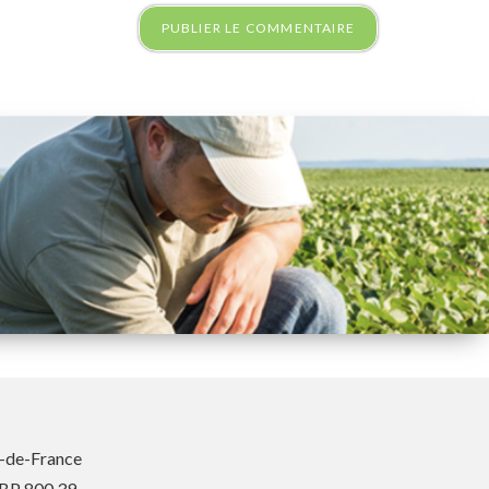
-de-France
 BP 800 39