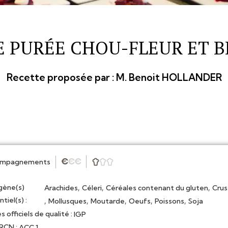
E PURÉE CHOU-FLEUR ET B
Recette proposée par :
M. Benoit HOLLANDER
ompagnements
★
★
★



rgène(s)
,
,
,
Arachides
Céleri
Céréales contenant du gluten
Crus
tiel(s) :
,
,
,
,
,
Mollusques
Moutarde
Oeufs
Poissons
Soja
s officiels de qualité :
IGP
CN :
ACC 1