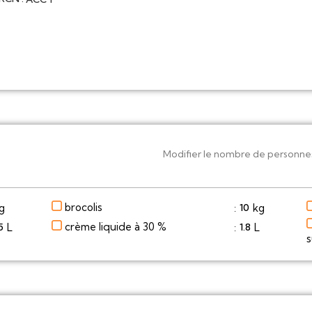
Modifier le nombre de personne
brocolis
g
kg
10
:
crème liquide à 30 %
L
L
5
1.8
:
s