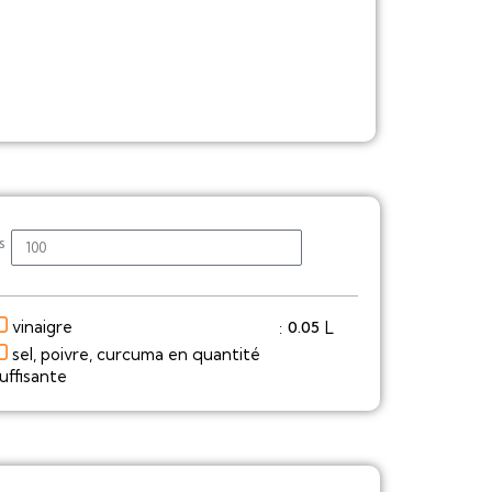
s
vinaigre
L
0.05
:
sel, poivre, curcuma en quantité
uffisante