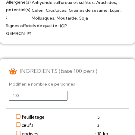
Allergène(s)
,
,
Anhydride sulfureux et sulfites
Arachides
potentiel(s)
,
,
,
,
Céleri
Crustacés
Graines de sésame
Lupin
:
,
,
Mollusques
Moutarde
Soja
Signes officiels de qualité :
IGP
GEMRCN :
E1
INGREDIENTS (base 100 pers.)
Modifier le nombre de personnes
feuilletage
5
:
œufs
3
:
endives
kg
10
: