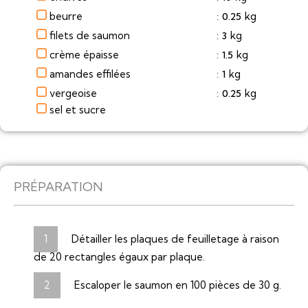
beurre
kg
0.25
:
filets de saumon
kg
3
:
crème épaisse
kg
1.5
:
amandes effilées
kg
1
:
vergeoise
kg
0.25
:
sel et sucre
PRÉPARATION
Détailler les plaques de feuilletage à raison
de 20 rectangles égaux par plaque.
Escaloper le saumon en 100 pièces de 30 g.