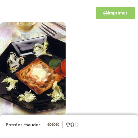
Imprimer
Entrées chaudes
★
★
★


