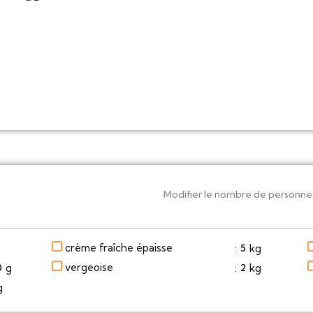
Modifier le nombre de personne
crème fraîche épaisse
kg
5
:
vergeoise
g
kg
0
2
:
g