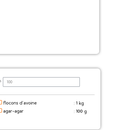
s
flocons d’avoine
kg
1
:
agar-agar
g
100
: