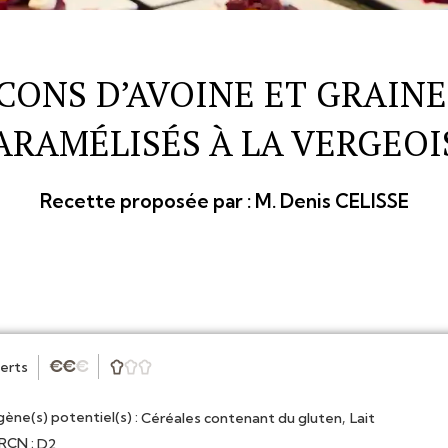
CONS D’AVOINE ET GRAIN
ARAMÉLISÉS À LA VERGEOI
Recette proposée par :
M. Denis CELISSE
erts
★
★
★



gène(s) potentiel(s) :
,
Céréales contenant du gluten
Lait
CN :
D2