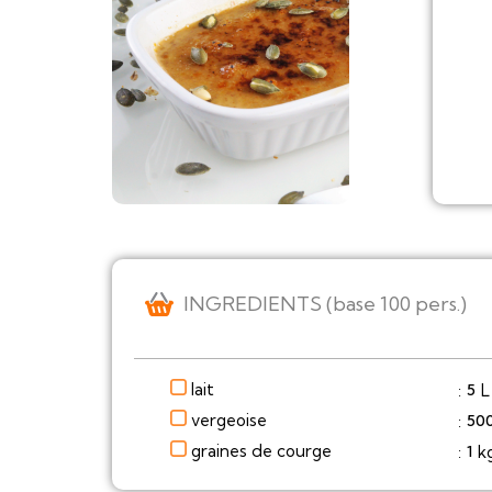
INGREDIENTS (base 100 pers.)
lait
L
5
:
vergeoise
50
:
graines de courge
k
1
: