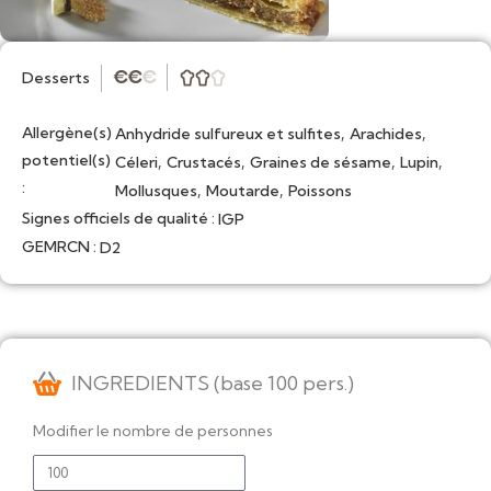
Desserts
★
★
★



Allergène(s)
,
,
Anhydride sulfureux et sulfites
Arachides
potentiel(s)
,
,
,
,
Céleri
Crustacés
Graines de sésame
Lupin
:
,
,
Mollusques
Moutarde
Poissons
Signes officiels de qualité :
IGP
GEMRCN :
D2
INGREDIENTS (base 100 pers.)
Modifier le nombre de personnes