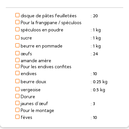
disque de pâtes feuilletées
20
:
Pour la frangipane / spéculoos
spéculoos en poudre
kg
1
:
sucre
kg
1
:
beurre en pommade
kg
1
:
œufs
24
:
amande amère
Pour les endives confites
endives
10
:
beurre doux
kg
0.25
:
vergeoise
kg
0.5
:
Dorure
jaunes d’œuf
3
:
Pour le montage
fèves
10
: