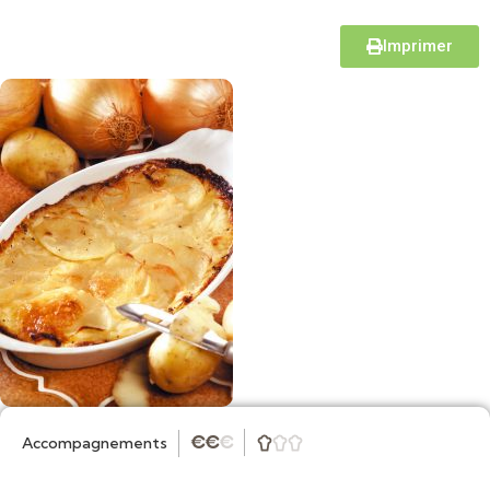
Imprimer
Accompagnements
★
★
★


