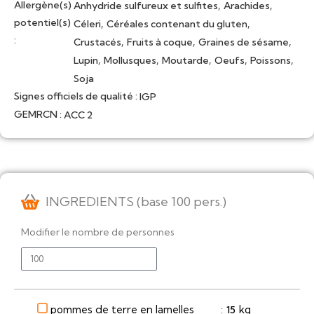
Allergène(s)
,
,
Anhydride sulfureux et sulfites
Arachides
potentiel(s)
,
,
Céleri
Céréales contenant du gluten
:
,
,
,
Crustacés
Fruits à coque
Graines de sésame
,
,
,
,
,
Lupin
Mollusques
Moutarde
Oeufs
Poissons
Soja
Signes officiels de qualité :
IGP
GEMRCN :
ACC 2
INGREDIENTS (base 100 pers.)
Modifier le nombre de personnes
pommes de terre en lamelles
kg
15
: