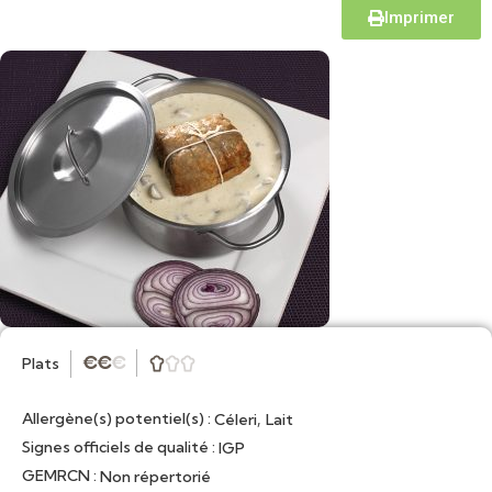
Imprimer
Plats
★
★
★



Allergène(s) potentiel(s) :
,
Céleri
Lait
Signes officiels de qualité :
IGP
GEMRCN :
Non répertorié