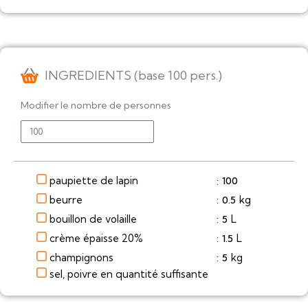
INGREDIENTS (base 100 pers.)
Modifier le nombre de personnes
paupiette de lapin
100
:
beurre
kg
0.5
:
bouillon de volaille
L
5
:
crème épaisse 20%
L
1.5
:
champignons
kg
5
:
sel, poivre en quantité suffisante