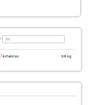
s
échalotes
kg
0.8
: