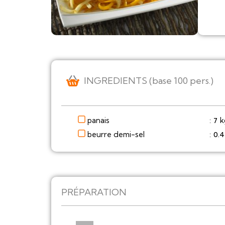
INGREDIENTS (base 100 pers.)
panais
k
7
:
beurre demi-sel
0.4
:
PRÉPARATION