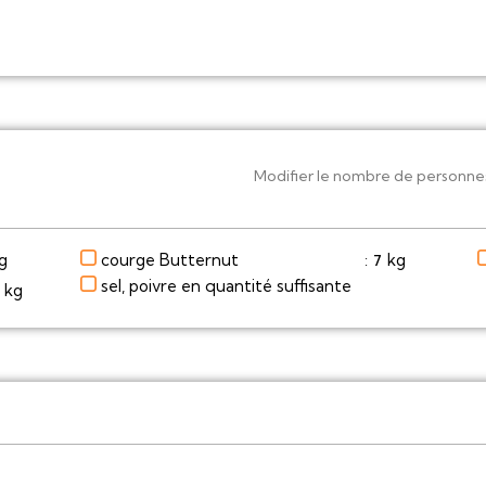
Modifier le nombre de personne
courge Butternut
g
kg
7
:
sel, poivre en quantité suffisante
kg