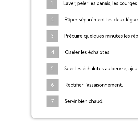
Laver, peler les panais, les courge
Râper séparément les deux légum
Précuire quelques minutes les râpé
Ciseler les échalotes.
Suer les échalotes au beurre, ajou
Rectifier l’assaisonnement.
Servir bien chaud.