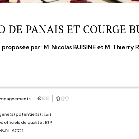
O DE PANAIS ET COURGE 
 proposée par :
M. Nicolas BUISINE et M. Thierry
ompagnements
★
★
★



gène(s) potentiel(s) :
Lait
s officiels de qualité :
IGP
CN :
ACC 1