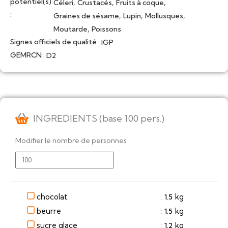
potentiel(s)
,
,
,
Céleri
Crustacés
Fruits à coque
:
,
,
,
Graines de sésame
Lupin
Mollusques
,
Moutarde
Poissons
Signes officiels de qualité :
IGP
GEMRCN :
D2
INGREDIENTS (base 100 pers.)
Modifier le nombre de personnes
chocolat
kg
1.5
:
beurre
kg
1.5
:
sucre glace
kg
1.2
: