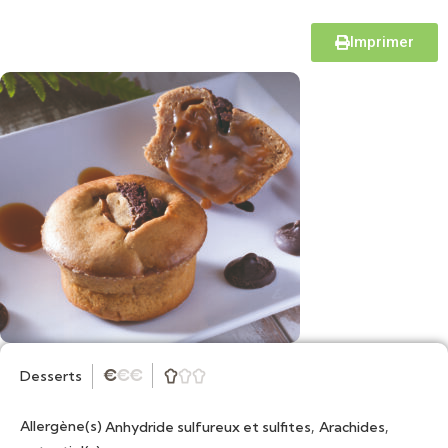
Imprimer
Desserts
★
★
★



Allergène(s)
,
,
Anhydride sulfureux et sulfites
Arachides