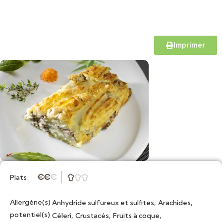
Imprimer
Plats
★
★
★



Allergène(s)
,
,
Anhydride sulfureux et sulfites
Arachides
potentiel(s)
,
,
,
Céleri
Crustacés
Fruits à coque