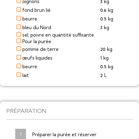
oignons
kg
3
:
fond brun lié
kg
0.6
:
beurre
kg
0.5
:
bleu du Nord
kg
3
:
sel, poivre en quantité suffisante
Pour la purée
pomme de terre
kg
20
:
œufs liquides
kg
1
:
beurre
kg
0.5
:
lait
L
2
:
PRÉPARATION
Préparer la purée et réserver.