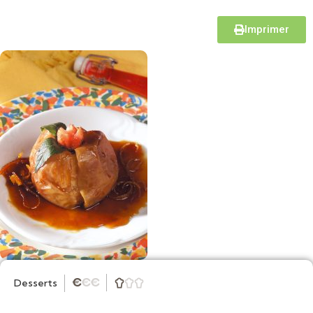
Imprimer
Desserts
★
★
★


