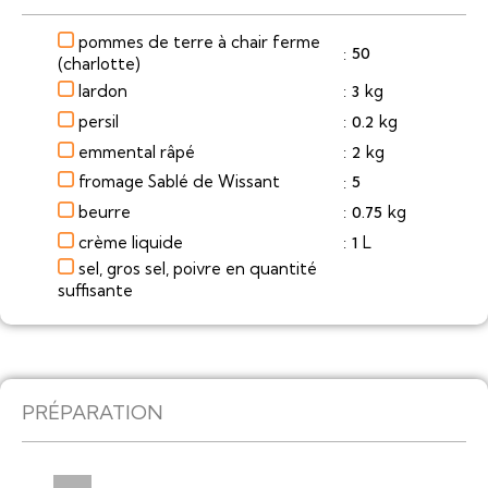
pommes de terre à chair ferme
50
:
(charlotte)
lardon
kg
3
:
persil
kg
0.2
:
emmental râpé
kg
2
:
fromage Sablé de Wissant
5
:
beurre
kg
0.75
:
crème liquide
L
1
:
sel, gros sel, poivre en quantité
suffisante
PRÉPARATION