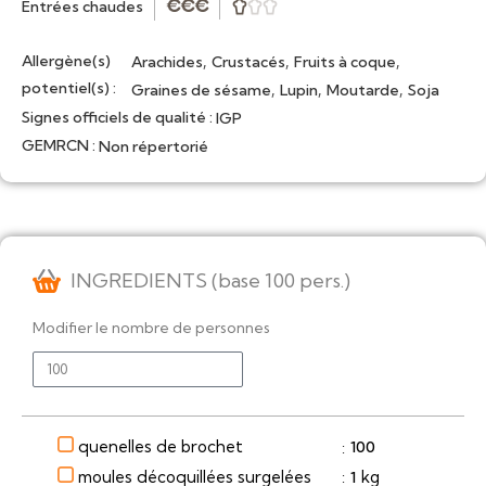
Entrées chaudes
★
★
★



Allergène(s)
,
,
,
Arachides
Crustacés
Fruits à coque
potentiel(s) :
,
,
,
Graines de sésame
Lupin
Moutarde
Soja
Signes officiels de qualité :
IGP
GEMRCN :
Non répertorié
INGREDIENTS (base 100 pers.)
Modifier le nombre de personnes
quenelles de brochet
100
:
moules décoquillées surgelées
kg
1
: