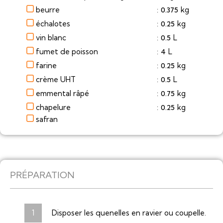
beurre
kg
0.375
:
échalotes
kg
0.25
:
vin blanc
L
0.5
:
fumet de poisson
L
4
:
farine
kg
0.25
:
crème UHT
L
0.5
:
emmental râpé
kg
0.75
:
chapelure
kg
0.25
:
safran
PRÉPARATION
Disposer les quenelles en ravier ou coupelle.