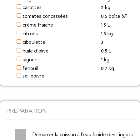
carottes
kg
2
:
tomates concassées
boîte 5/1
0.5
:
crème fraiche
L
1.5
:
citrons
kg
1.5
:
ciboulette
3
:
huile d’olive
L
0.5
:
oignons
kg
1
:
fenouil
kg
0.7
:
sel, poivre
PRÉPARATION
Démarrer la cuisson à l’eau froide des Lingots