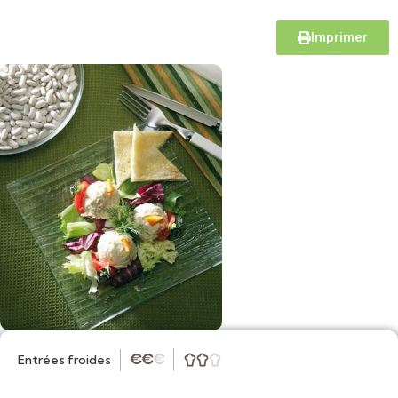
Imprimer
Entrées froides
★
★
★


