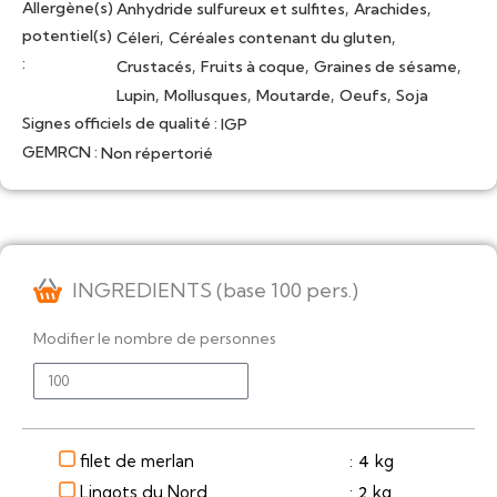
Allergène(s)
,
,
Anhydride sulfureux et sulfites
Arachides
potentiel(s)
,
,
Céleri
Céréales contenant du gluten
:
,
,
,
Crustacés
Fruits à coque
Graines de sésame
,
,
,
,
Lupin
Mollusques
Moutarde
Oeufs
Soja
Signes officiels de qualité :
IGP
GEMRCN :
Non répertorié
INGREDIENTS (base 100 pers.)
Modifier le nombre de personnes
filet de merlan
kg
4
:
Lingots du Nord
kg
2
: