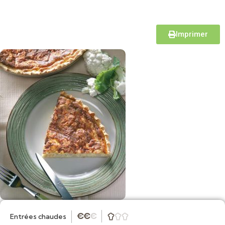
Imprimer
Entrées chaudes
★
★
★


