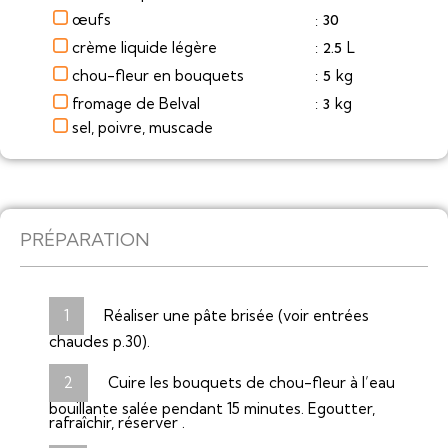
œufs
30
:
crème liquide légère
L
2.5
:
chou-fleur en bouquets
kg
5
:
fromage de Belval
kg
3
:
sel, poivre, muscade
PRÉPARATION
Réaliser une pâte brisée (voir entrées
chaudes p.30).
Cuire les bouquets de chou-fleur à l’eau
bouillante salée pendant 15 minutes. Egoutter,
rafraîchir, réserver .