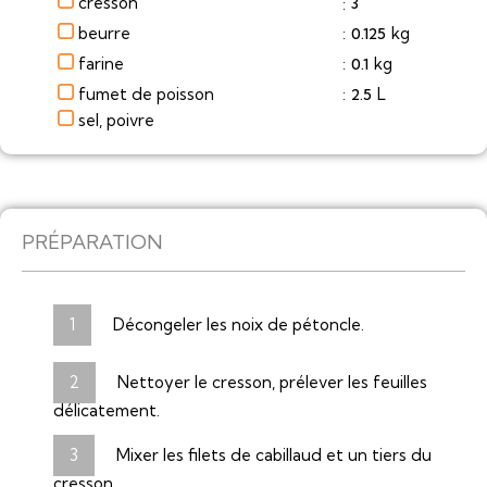
cresson
3
:
beurre
kg
0.125
:
farine
kg
0.1
:
fumet de poisson
L
2.5
:
sel, poivre
PRÉPARATION
Décongeler les noix de pétoncle.
Nettoyer le cresson, prélever les feuilles
délicatement.
Mixer les filets de cabillaud et un tiers du
cresson.