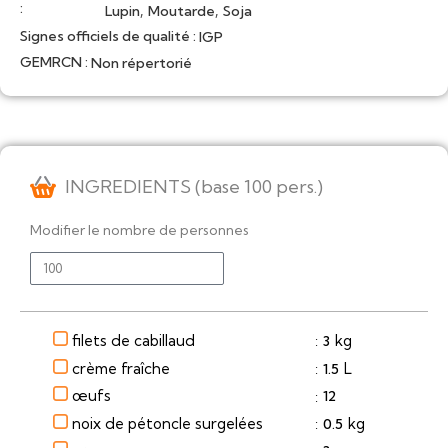
:
,
,
Lupin
Moutarde
Soja
Signes officiels de qualité :
IGP
GEMRCN :
Non répertorié
INGREDIENTS (base 100 pers.)
Modifier le nombre de personnes
filets de cabillaud
kg
3
:
crème fraîche
L
1.5
:
œufs
12
:
noix de pétoncle surgelées
kg
0.5
: