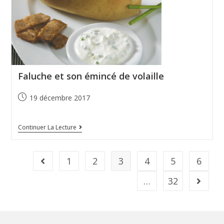
Faluche et son émincé de volaille
19 décembre 2017
Continuer La Lecture
1
2
3
4
5
6
…
32