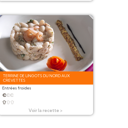
TERRINE DE LINGOTS DU NORD AUX
CREVETTES
Entrées froides
★
★
★



Voir la recette >