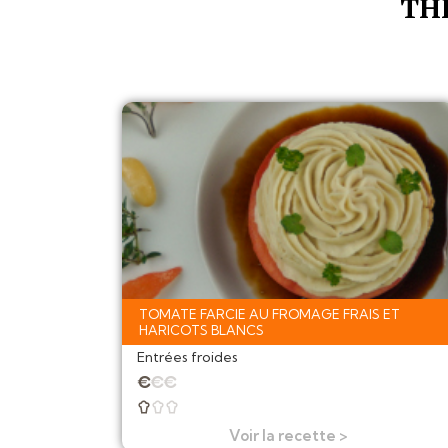
TH
TOMATE FARCIE AU FROMAGE FRAIS ET
HARICOTS BLANCS
Entrées froides
★
★
★



Voir la recette >