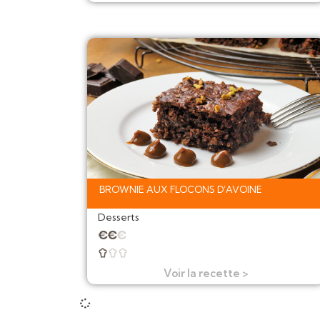
BROWNIE AUX FLOCONS D’AVOINE
Desserts
★
★
★



Voir la recette >