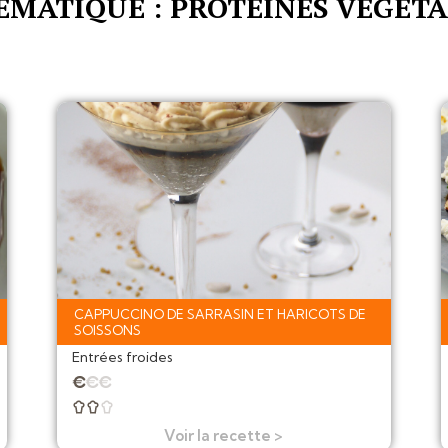
ÉMATIQUE : PROTÉINES VÉGÉTA
CAPPUCCINO DE SARRASIN ET HARICOTS DE
SOISSONS
Entrées froides
★
★
★



Voir la recette >