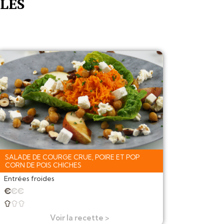
LES
SALADE DE COURGE CRUE, POIRE ET POP
CORN DE POIS CHICHES
Entrées froides
★
★
★



Voir la recette >