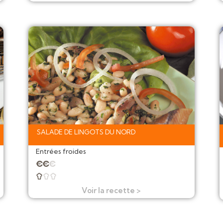
SALADE DE LINGOTS DU NORD
Entrées froides
★
★
★



Voir la recette >